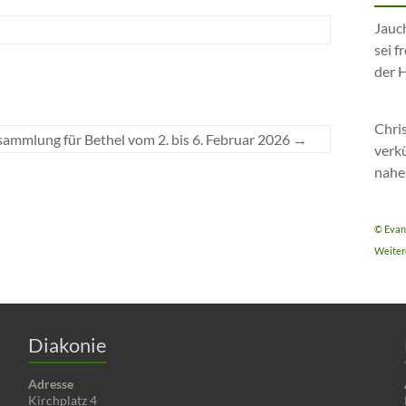
Jauch
sei 
der 
Chri
sammlung für Bethel vom 2. bis 6. Februar 2026
→
verkü
nahe
© Evan
Weitere
Diakonie
Adresse
Kirchplatz 4