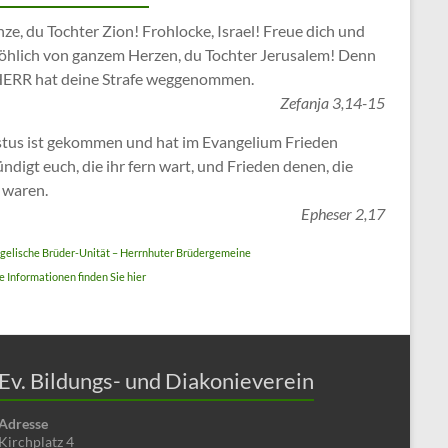
ze, du Tochter Zion! Frohlocke, Israel! Freue dich und
fröhlich von ganzem Herzen, du Tochter Jerusalem! Denn
HERR hat deine Strafe weggenommen.
Zefanja 3,14-15
stus ist gekommen und hat im Evangelium Frieden
ndigt euch, die ihr fern wart, und Frieden denen, die
 waren.
Epheser 2,17
gelische Brüder-Unität – Herrnhuter Brüdergemeine
 Informationen finden Sie hier
Ev. Bildungs- und Diakonieverein
Adresse
Kirchplatz 4