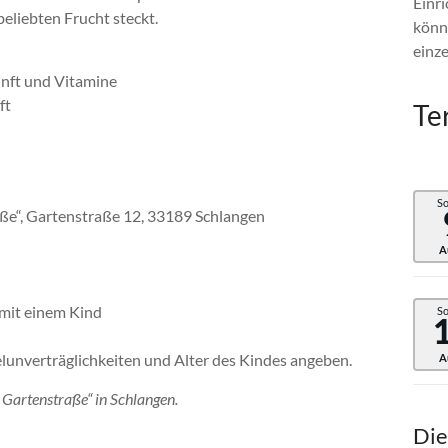
Einri
beliebten Frucht steckt.
könn
einz
nft und Vitamine
ft
Te
S
aße“, Gartenstraße 12, 33189 Schlangen
A
l mit einem Kind
S
lunverträglichkeiten und Alter des Kindes angeben.
A
Gartenstraße“ in Schlangen.
Die