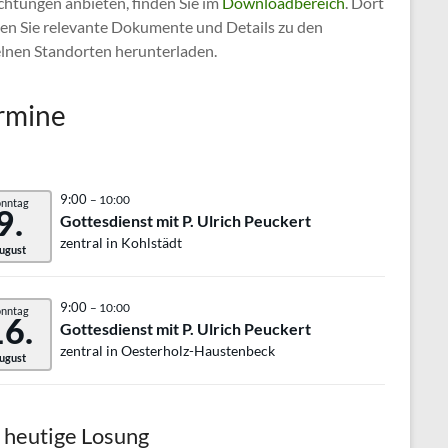
chtungen anbieten, finden Sie im
Downloadbereich
. Dort
en Sie relevante Dokumente und Details zu den
elnen Standorten herunterladen.
rmine
9:00
– 10:00
onntag
9.
Gottesdienst mit P. Ulrich Peuckert
zentral in Kohlstädt
ugust
9:00
– 10:00
onntag
16.
Gottesdienst mit P. Ulrich Peuckert
zentral in Oesterholz-Haustenbeck
ugust
 heutige Losung