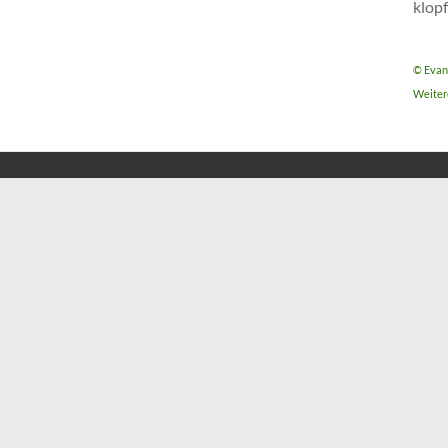
klopf
© Evan
Weitere
Diakonie
Adresse
Kirchplatz 4
33189 Schlangen
05252 / 97 37 00
Öffnungszeiten
Montag – Freitag 7 – 13 Uhr
oder nach Vereinbarung
24 Stunden Bereitschaftsdienst