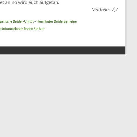
et an, so wird euch aufgetan.
Matthäus 7,7
gelische Brüder-Unität – Herrnhuter Brüdergemeine
 Informationen finden Sie hier
Ev. Bildungs- und Diakonieverein
Adresse
Kirchplatz 4
33189 Schlangen
05252 / 97 60 590
Öffnungszeiten
Montag – Dienstag 09 – 12 Uhr
Mittwoch geschlossen
Donnerstag bis Freitag 09 – 12 Uhr
Donnerstag auch 14 – 18 Uhr